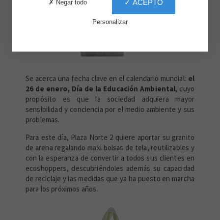
✓ ACEPTO
✗ Negar todo
Personalizar
Se acerca una fecha clave en el calendario mundial:
el
26 de enero, Día de la Educación Ambiental
, cuyo
propósito es que la sociedad adquiera mayor
sensibilidad y conciencia por el medio ambiente y sus
problemas.
Para este día, Plaza Norte 2 quiere aportar su granito
de arena regalando maxi bolsas de tela, reutilizables y
con la esperanza de convertir a todos sus clientes en
ecoshoppers, descubriéndoles además su capacidad
de reciclaje y las medidas que ya ha puesto en marcha
para los próximos años.