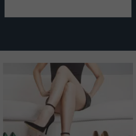
PULL & BEAR
SCALPERS
PUNT ROMA
SFERA
SCALPERS