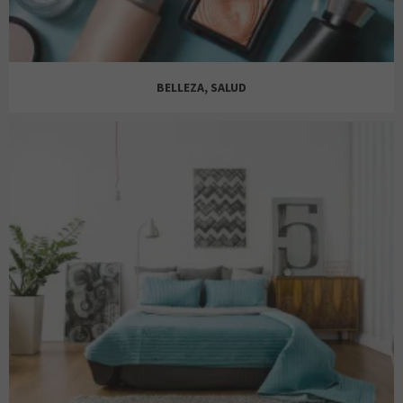
STRADIVARIUS
BETH & JENI
BELLEZA, SALUD
ZARA
BEXLEY
AROMAS ARTESANALES
COURIR