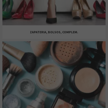
SILBON
ZAPATERIA, BOLSOS, COMPLEM.
SFERA
SPRINGFIELD
SPRINGFIELD
BESSON
ZARA