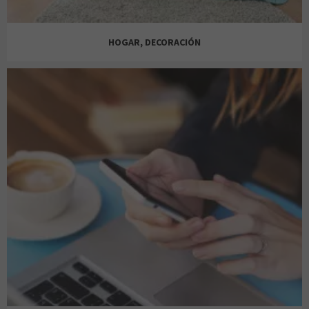
DRUNI
HOGAR, DECORACIÓN
JD SPORTS
D-UÑAS
FLYING TIGER
KRACK
ÉBANNI