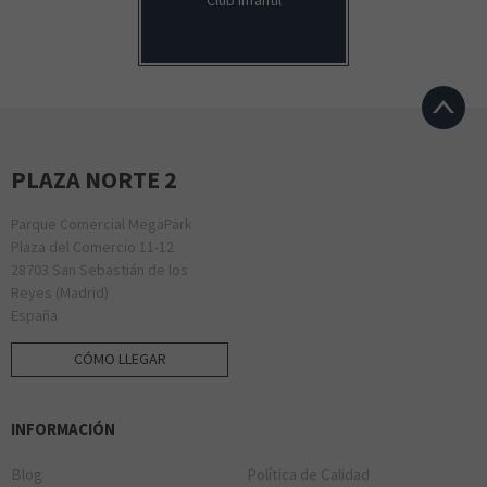
Club Infantil
LITTLE DETAILS
SOLOPTICAL
PLAZA NORTE 2
MINISO
Parque Comercial MegaPark
Plaza del Comercio 11-12
28703 San Sebastián de los
SOLVISIÓN
Reyes (Madrid)
España
CÓMO LLEGAR
MR WONDERFUL
INFORMACIÓN
Blog
Política de Calidad
XIA PERFUMES