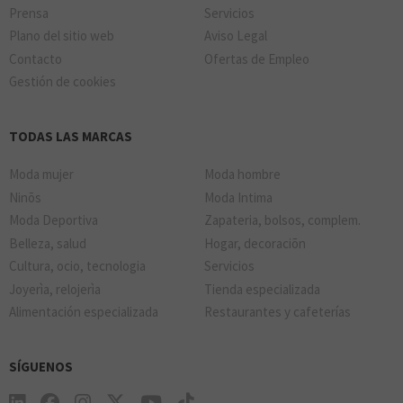
Prensa
Servicios
Plano del sitio web
Aviso Legal
Contacto
Ofertas de Empleo
Gestión de cookies
NATURA
TODAS LAS MARCAS
YVES ROCHER
Moda mujer
Moda hombre
Ninõs
Moda Intima
Moda Deportiva
Zapateria, bolsos, complem.
Belleza, salud
Hogar, decoraciõn
NORMAL
Cultura, ocio, tecnologia
Servicios
Joyerìa, relojerìa
Tienda especializada
Alimentación especializada
Restaurantes y cafeterías
SÍGUENOS