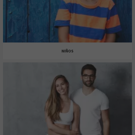
BRIA
ÁREA ZERO
NIÑOS
CORTEFIEL
BERSHKA
H&M
COS