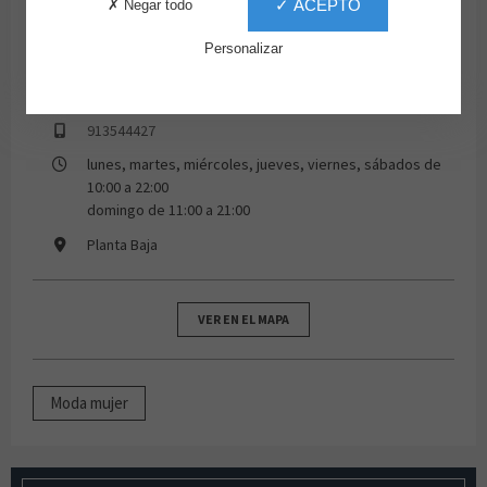
✓ ACEPTO
✗ Negar todo
Personalizar
913544427
lunes, martes, miércoles, jueves, viernes, sábados de
10:00 a 22:00
domingo de 11:00 a 21:00
Planta Baja
VER EN EL MAPA
Moda mujer