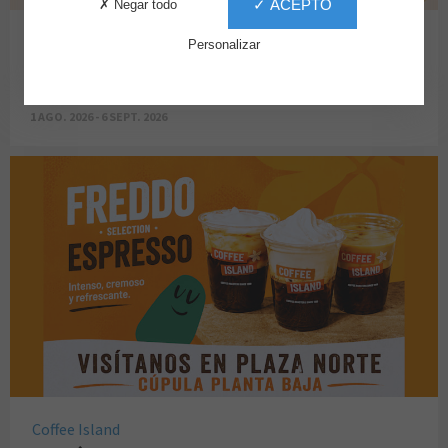
✓ ACEPTO
✗ Negar todo
Coffee Island
Personalizar
Bebidas que enamoran
1 AGO. 2026 - 6 SEPT. 2026
Coffee Island