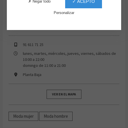
✓ ACEPTO
✗ Negar todo
Personalizar
91 611 71 25
lunes, martes, miércoles, jueves, viernes, sábados de
10:00 a 22:00
domingo de 11:00 a 21:00
Planta Baja
VER EN EL MAPA
Moda mujer
Moda hombre