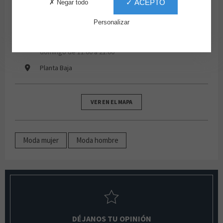
✓ ACEPTO
✗ Negar todo
91 663 76 75
Personalizar
lunes, martes, miércoles, jueves, viernes, sábados de
10:00 a 22:00
domingo de 11:00 a 21:00
Planta Baja
VER EN EL MAPA
Moda mujer
Moda hombre
DÉJANOS TU OPINIÓN