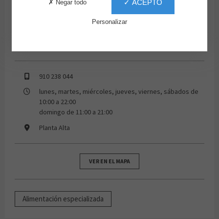
✓ ACEPTO
✗ Negar todo
Personalizar
910 238 044
lunes, martes, miércoles, jueves, viernes, sábados de
10:00 a 22:00
domingo de 11:00 a 21:00
Planta Alta
VER EN EL MAPA
Alimentación especializada