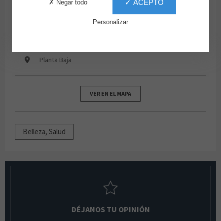
✓ ACEPTO
✗ Negar todo
667908026
Personalizar
lunes, martes, miércoles, jueves, viernes, sábados de
10:00 a 22:00
domingo de 11:00 a 21:00
Planta Baja
VER EN EL MAPA
Belleza, Salud
DÉJANOS TU OPINIÓN