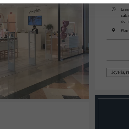
lune
sába
domi
Plan
Joyería, r