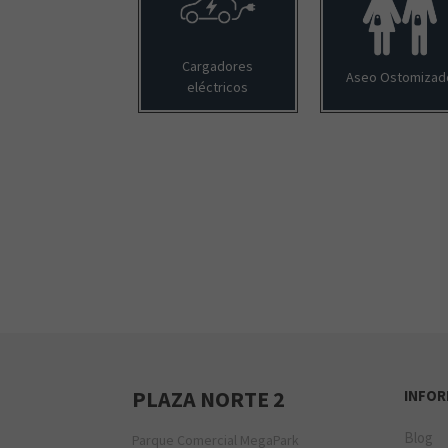
Cargadores
Aseo Ostomizad
eléctricos
PLAZA NORTE 2
INFO
Blog
Parque Comercial MegaPark