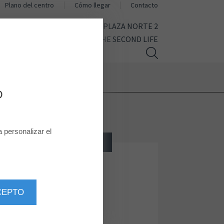
Plano del centro
Cómo llegar
Contacto
CINE
AHORA MISMO EN PLAZA NORTE 2
THE SECOND LIFE
D
personalizar el
JOYERÍA, RELOJERÍA
Singularu
CEPTO