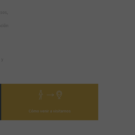
lsos,
aciõn
 y
Cómo venir a visitarnos