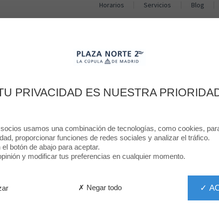
Horarios
Servicios
Blog
TIENDAS
RESTAURANTES
PROMOCIONES
NOTICIAS
BIENVENIDO A
TU PRIVACIDAD ES NUESTRA PRIORIDA
SINGULARU
 socios usamos una combinación de tecnologías, como cookies, para 
idad, proporcionar funciones de redes sociales y analizar el tráfico.
n el botón de abajo para aceptar.
inión y modificar tus preferencias en cualquier momento.
✓ A
✗ Negar todo
zar