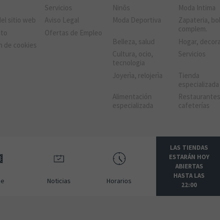
a
Servicios
Ninõs
Moda Intima
el sitio web
Aviso Legal
Moda Deportiva
Zapateria, bo
complem.
cto
Ofertas de Empleo
Belleza, salud
Hogar, decor
n de cookies
Cultura, ocio,
Servicios
tecnologia
Joyerìa, relojerìa
Tienda
especializada
Alimentación
Restaurantes
especializada
cafeterías
LAS TIENDAS
ESTARÁN HOY
ABIERTAS
HASTA LAS
ne
Noticias
Horarios
22:00