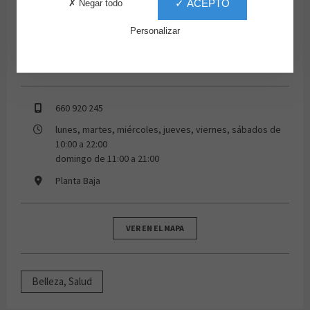
✓ ACEPTO
✗ Negar todo
Personalizar
660 920 245
lunes, martes, miércoles, jueves, viernes, sábados de
10:00 a 22:00
domingo de 11:00 a 21:00
Planta Baja
VER EN EL MAPA
Belleza, Salud