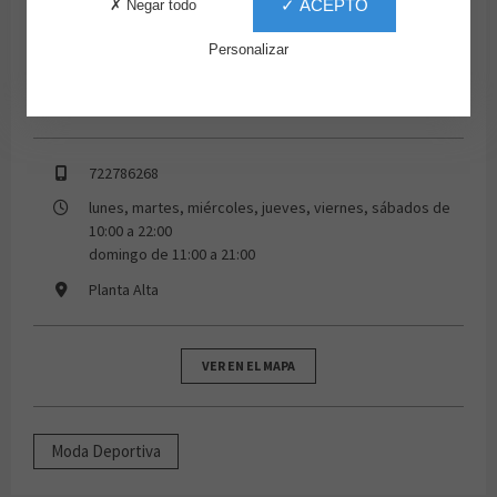
✓ ACEPTO
✗ Negar todo
Personalizar
722786268
lunes, martes, miércoles, jueves, viernes, sábados de
10:00 a 22:00
domingo de 11:00 a 21:00
Planta Alta
VER EN EL MAPA
Moda Deportiva