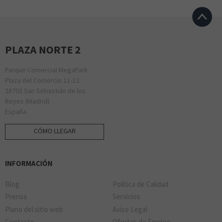
PLAZA NORTE 2
Parque Comercial MegaPark
Plaza del Comercio 11-12
28703 San Sebastián de los
Reyes (Madrid)
España
CÓMO LLEGAR
INFORMACIÓN
Blog
Política de Calidad
Prensa
Servicios
Plano del sitio web
Aviso Legal
Contacto
Ofertas de Empleo