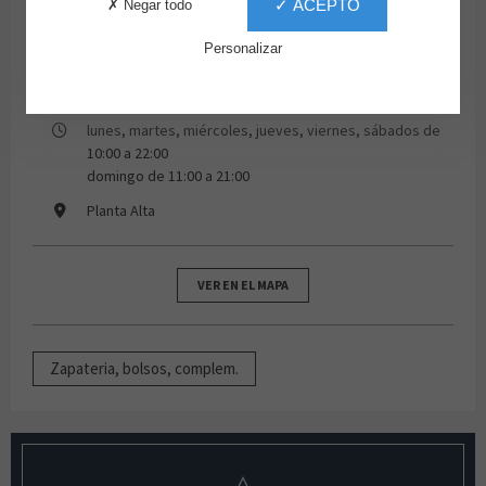
✓ ACEPTO
✗ Negar todo
Personalizar
918635426
lunes, martes, miércoles, jueves, viernes, sábados de
10:00 a 22:00
domingo de 11:00 a 21:00
Planta Alta
VER EN EL MAPA
Zapateria, bolsos, complem.