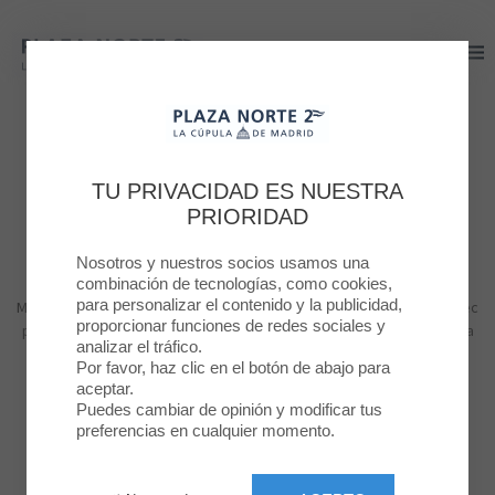
Plaza Norte 2
Plaza Norte 2
Plaza Norte 2 Blog
TU PRIVACIDAD ES NUESTRA
PRIORIDAD
#moda
Nosotros y nuestros socios usamos una
combinación de tecnologías, como cookies,
para personalizar el contenido y la publicidad,
Morbi vitae posuere odio. Aliquam suscipit quam eu metus lacinia, nec
proporcionar funciones de redes sociales y
posuere felis vestibulum. Suspendisse quis velit vel mauris pharetra
analizar el tráfico.
accumsan ac eget lorem.
Por favor, haz clic en el botón de abajo para
aceptar.
Puedes cambiar de opinión y modificar tus
preferencias en cualquier momento.
MODA
BELLEZA
NIÑOS
RESTAURACÍON