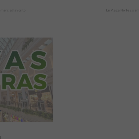
omercial favorito
En Plaza Norte 2 si
S