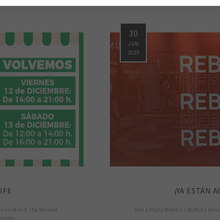
30
JUN
2025
IFE
¡YA ESTÁN A
 de un stand The Second
Ven a Plaza Norte 2 y disfruta de
a mano