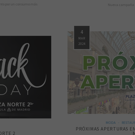
ento por un consumo más
Nueva campaña d
4
MAR
2024
MODA
RESTAU
PRÓXIMAS APERTURAS EN
ORTE 2