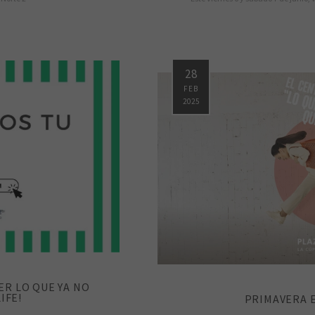
28
FEB
2025
ER LO QUE YA NO
IFE!
PRIMAVERA 