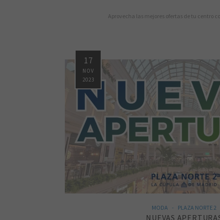
Aprovecha las mejores ofertas de tu centro c
17
NOV
2023
MODA
PLAZA NORTE 2
NUEVAS APERTURA