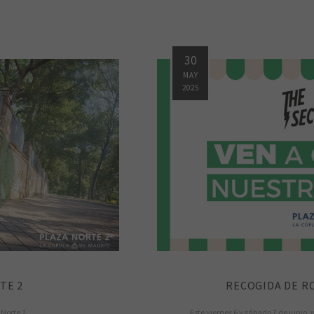
30
MAY
2025
TE 2
RECOGIDA DE R
Norte 2
Este viernes 6 y sábado 7 de junio,