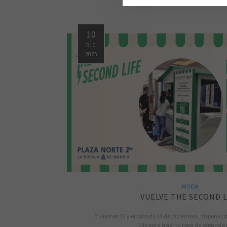
10
DIC
2025
MODA
VUELVE THE SECOND L
El viernes 12 y el sábado 13 de diciembre, dispones
Life para traer tu ropa de segund