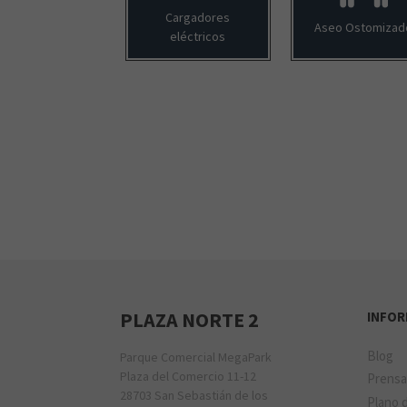
Cargadores
Aseo Ostomizad
eléctricos
PLAZA NORTE 2
INFO
Blog
Parque Comercial MegaPark
Plaza del Comercio 11-12
Prens
28703 San Sebastián de los
Plano d