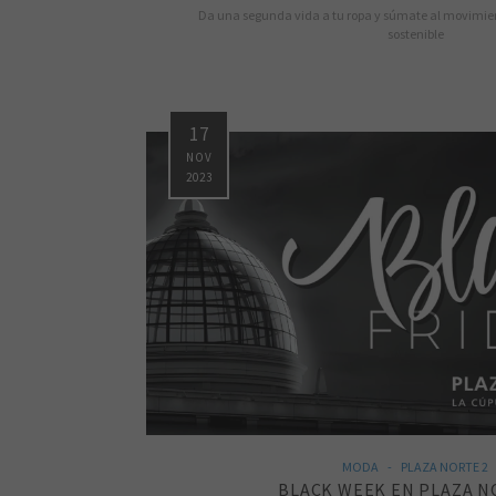
Da una segunda vida a tu ropa y súmate al movimi
sostenible
17
NOV
2023
MODA
PLAZA NORTE 2
BLACK WEEK EN PLAZA N