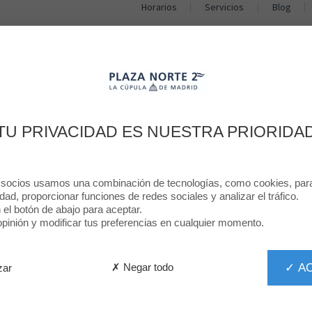
Horarios
Servicios
Blog
TIENDAS
RESTAURANTES
PROMOCIONES
NOTICIAS
Plaza Norte 2 Blo
TU PRIVACIDAD ES NUESTRA PRIORIDA
Moda
 socios usamos una combinación de tecnologías, como cookies, para 
idad, proporcionar funciones de redes sociales y analizar el tráfico.
n el botón de abajo para aceptar.
inión y modificar tus preferencias en cualquier momento.
✓ A
✗ Negar todo
zar
DA
BELLEZA
NIÑOS
RESTAURACÍON
PLAZA NOR