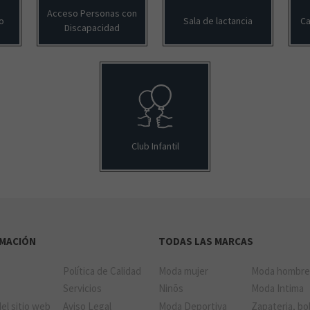
Acceso Personas con
o
Sala de lactancia
Ca
Discapacidad
Club Infantil
RMACIÓN
TODAS LAS MARCAS
Política de Calidad
Moda mujer
Moda hombr
a
Servicios
Ninõs
Moda Intima
el sitio web
Aviso Legal
Moda Deportiva
Zapateria, bo