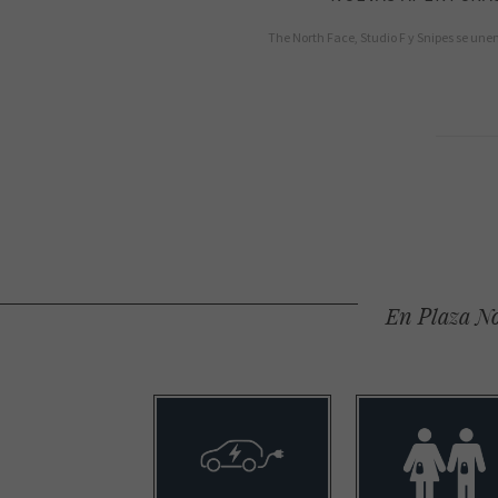
The North Face, Studio F y Snipes se unen
En Plaza No