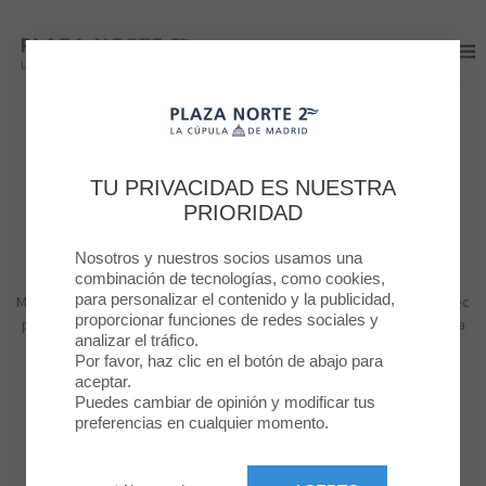
Plaza Norte 2
Plaza Norte 2
Plaza Norte 2 Blog
TU PRIVACIDAD ES NUESTRA
PRIORIDAD
#Yelmo Cines
Nosotros y nuestros socios usamos una
combinación de tecnologías, como cookies,
para personalizar el contenido y la publicidad,
Morbi vitae posuere odio. Aliquam suscipit quam eu metus lacinia, nec
proporcionar funciones de redes sociales y
posuere felis vestibulum. Suspendisse quis velit vel mauris pharetra
analizar el tráfico.
accumsan ac eget lorem.
Por favor, haz clic en el botón de abajo para
aceptar.
Puedes cambiar de opinión y modificar tus
preferencias en cualquier momento.
MODA
BELLEZA
NIÑOS
RESTAURACÍON