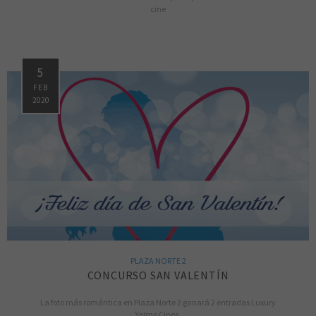
cine
5
FEB
2020
PLAZA NORTE 2
CONCURSO SAN VALENTÍN
La foto más romántica en Plaza Norte 2 ganará 2 entradas Luxury
Yelmo Cines.