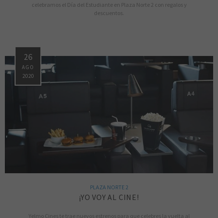
celebramos el Día del Estudiante en Plaza Norte 2 con regalos y
descuentos.
26
AGO
2020
PLAZA NORTE 2
¡YO VOY AL CINE!
Yelmo Cines te trae nuevos estrenos para que celebres la vuelta al