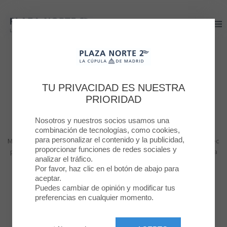
Plaza Norte 2
Plaza Norte 2
Plaza Norte 2 Blog
TU PRIVACIDAD ES NUESTRA
PRIORIDAD
#Animadores
Nosotros y nuestros socios usamos una
combinación de tecnologías, como cookies,
para personalizar el contenido y la publicidad,
Morbi vitae posuere odio. Aliquam suscipit quam eu metus lacinia, nec
proporcionar funciones de redes sociales y
posuere felis vestibulum. Suspendisse quis velit vel mauris pharetra
analizar el tráfico.
accumsan ac eget lorem.
Por favor, haz clic en el botón de abajo para
aceptar.
Puedes cambiar de opinión y modificar tus
preferencias en cualquier momento.
MODA
BELLEZA
NIÑOS
RESTAURACÍON