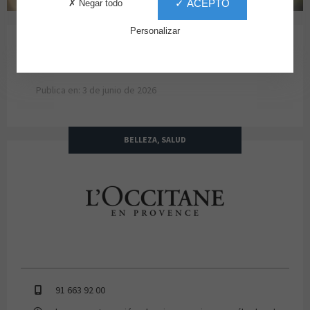
✓ ACEPTO
✗ Negar todo
Personalizar
CAMPAÑA VERANO
Campaña Verano
Publica en: 3 de junio de 2026
BELLEZA, SALUD
L'occitane
91 663 92 00