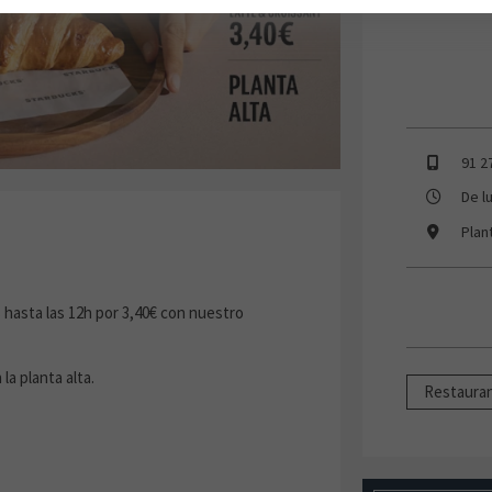
91 2
De l
Plan
hasta las 12h por 3,40€ con nuestro
a planta alta.
Restaura