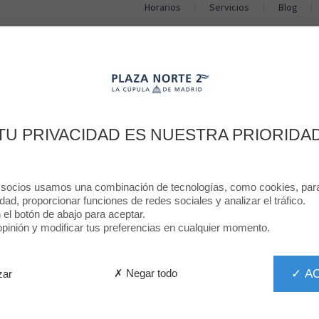
Horarios
Servicios
Blog
TIENDAS
RESTAURANTES
PROMOCIONES
NOTICIAS
DESAYUNO STARBUCKS
TU PRIVACIDAD ES NUESTRA PRIORIDA
 socios usamos una combinación de tecnologías, como cookies, para 
idad, proporcionar funciones de redes sociales y analizar el tráfico.
n el botón de abajo para aceptar.
inión y modificar tus preferencias en cualquier momento.
✓ A
✗ Negar todo
zar