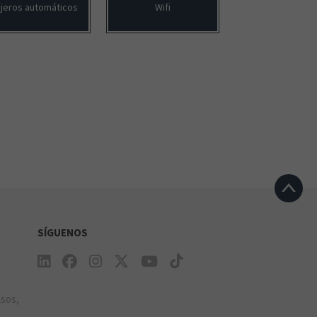
jeros automáticos
Wifi
SÍGUENOS
e
lsos,