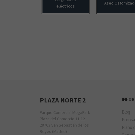
Aseo Ostomizad
eléctricos
PLAZA NORTE 2
INFO
Blog
Parque Comercial MegaPark
Plaza del Comercio 11-12
Prens
28703 San Sebastián de los
Plano d
Reyes (Madrid)
Conta