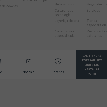
Belleza, salud
Hogar, decor
n de cookies
Cultura, ocio,
Servicios
tecnologia
Joyerìa, relojerìa
Tienda
especializada
Alimentación
Restaurantes
especializada
cafeterías
LAS TIENDAS
ESTARÁN HOY
ABIERTAS
HASTA LAS
ne
Noticias
Horarios
22:00