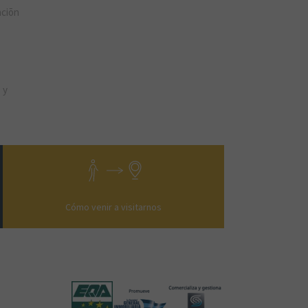
aciõn
 y
Cómo venir a visitarnos