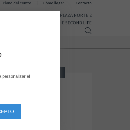
Plano del centro
Cómo llegar
Contacto
CINE
AHORA MISMO EN PLAZA NORTE 2
THE SECOND LIFE
D
RESTAURANTE
personalizar el
Starbucks
CEPTO