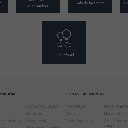
o
Sala de lactancia
Ca
Discapacidad
Club Infantil
RMACIÓN
TODAS LAS MARCAS
Política de Calidad
Moda mujer
Moda hombr
a
Servicios
Ninõs
Moda Intima
el sitio web
Aviso Legal
Moda Deportiva
Zapateria, bo
complem.
cto
Ofertas de Empleo