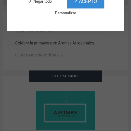
✓ ACEPTO
✗ Negar todo
Personalizar
PRIMAVERA EN AROMAS
9 ABR. 2025 - 29 JUN. 2025
Celebra la primavera en Aromas Artesanales.
Publica en: 9 de abril de 2025
BELLEZA, SALUD
Aromas Artesanales