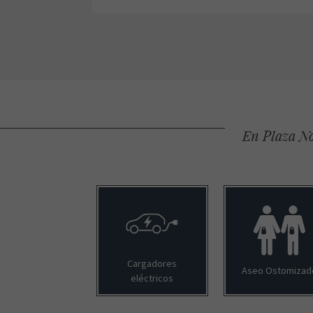
En Plaza No
Cargadores
Aseo Ostomizad
eléctricos