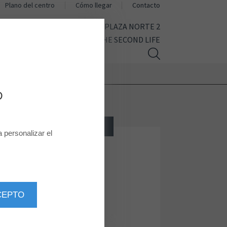
Plano del centro
Cómo llegar
Contacto
CINE
AHORA MISMO EN PLAZA NORTE 2
THE SECOND LIFE
D
TIENDA ESPECIALIZADA
personalizar el
Fitness Park
CEPTO