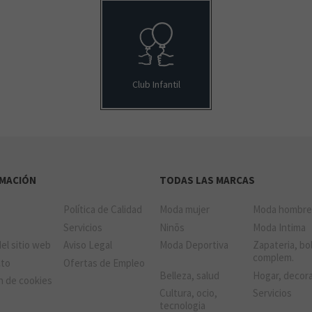
Club Infantil
RMACIÓN
TODAS LAS MARCAS
Política de Calidad
Moda mujer
Moda hombr
a
Servicios
Ninõs
Moda Intima
el sitio web
Aviso Legal
Moda Deportiva
Zapateria, bo
complem.
cto
Ofertas de Empleo
Belleza, salud
Hogar, decor
n de cookies
Cultura, ocio,
Servicios
tecnologia