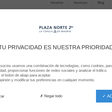
Horarios
Servicios
Blog
TIENDAS
RESTAURANTES
PROMOCIONES
NOTICIAS
LA SEÑAL QUE ESPERABAS
TU PRIVACIDAD ES NUESTRA PRIORIDA
 socios usamos una combinación de tecnologías, como cookies, para 
idad, proporcionar funciones de redes sociales y analizar el tráfico.
n el botón de abajo para aceptar.
inión y modificar tus preferencias en cualquier momento.
✓ A
✗ Negar todo
zar