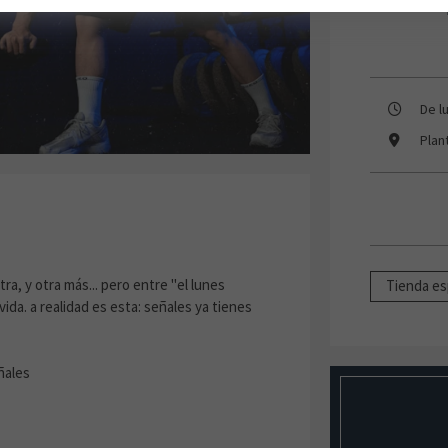
De l
Plan
a, y otra más... pero entre "el lunes
Tienda es
ida. a realidad es esta: señales ya tienes
ñales