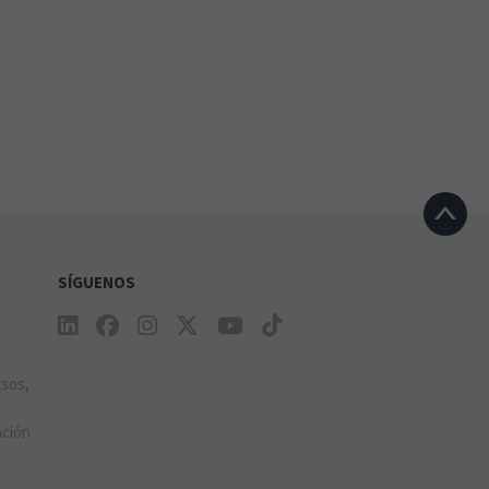
SÍGUENOS
e
lsos,
aciõn