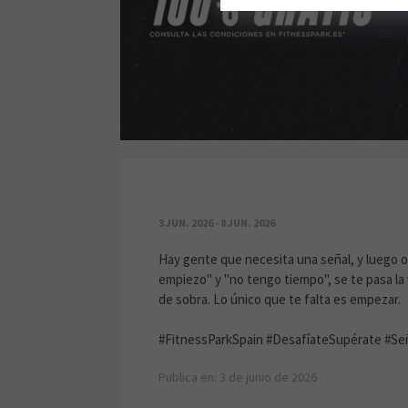
LA SEÑAL QUE ESPERABAS
3 JUN. 2026 - 8 JUN. 2026
Hay gente que necesita una señal, y luego otr
empiezo" y "no tengo tiempo", se te pasa la v
de sobra. Lo único que te falta es empezar.
#FitnessParkSpain #DesafíateSupérate #Se
Publica en: 3 de junio de 2026