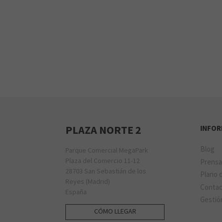
PLAZA NORTE 2
INFO
Blog
Parque Comercial MegaPark
Plaza del Comercio 11-12
Prens
28703 San Sebastián de los
Plano d
Reyes (Madrid)
Conta
España
Gestió
CÓMO LLEGAR