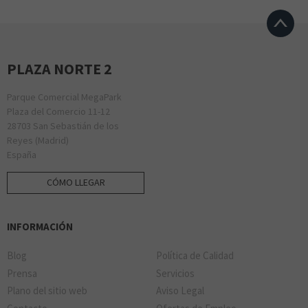
PLAZA NORTE 2
Parque Comercial MegaPark
Plaza del Comercio 11-12
28703 San Sebastián de los
Reyes (Madrid)
España
CÓMO LLEGAR
INFORMACIÓN
Blog
Política de Calidad
Prensa
Servicios
Plano del sitio web
Aviso Legal