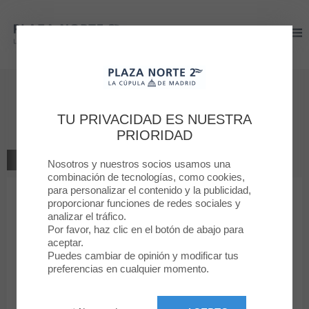
Plaza Norte 2
Plaza Norte 2
Déjanos tu opinión
TU PRIVACIDAD ES NUESTRA
Jamaica
PRIORIDAD
VOLVER A LA TIENDA
Nosotros y nuestros socios usamos una
combinación de tecnologías, como cookies,
para personalizar el contenido y la publicidad,
1
2
3
4
5
proporcionar funciones de redes sociales y
Tu clasificación
analizar el tráfico.
Por favor, haz clic en el botón de abajo para
Mensaje
aceptar.
Puedes cambiar de opinión y modificar tus
preferencias en cualquier momento.
Nombre