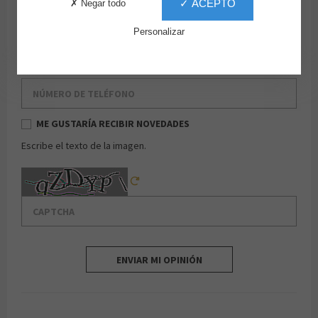
✓ ACEPTO
✗ Negar todo
Apellido
Personalizar
Email
Número de teléfono
ME GUSTARÍA RECIBIR NOVEDADES
Escribe el texto de la imagen.
Captcha
Reload Captcha
ENVIAR MI OPINIÓN