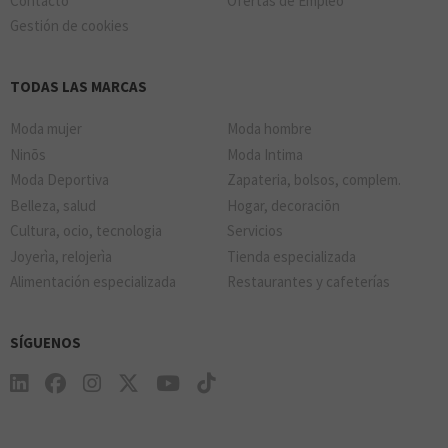
Contacto
Ofertas de Empleo
Gestión de cookies
TODAS LAS MARCAS
Moda mujer
Moda hombre
Ninõs
Moda Intima
Moda Deportiva
Zapateria, bolsos, complem.
Belleza, salud
Hogar, decoraciõn
Cultura, ocio, tecnologia
Servicios
Joyerìa, relojerìa
Tienda especializada
Alimentación especializada
Restaurantes y cafeterías
SÍGUENOS