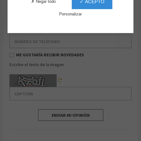
✓ ACEPTO
✗ Negar todo
Apellido
Personalizar
Email
Número de teléfono
ME GUSTARÍA RECIBIR NOVEDADES
Escribe el texto de la imagen.
Captcha
Reload Captcha
ENVIAR MI OPINIÓN