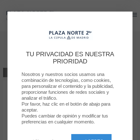
Plaza Norte 2
Plaza Norte 2
Déjanos tu opinión
TU PRIVACIDAD ES NUESTRA
MS-Mode
PRIORIDAD
VOLVER A LA TIENDA
Nosotros y nuestros socios usamos una
combinación de tecnologías, como cookies,
para personalizar el contenido y la publicidad,
1
2
3
4
5
proporcionar funciones de redes sociales y
Tu clasificación
analizar el tráfico.
Por favor, haz clic en el botón de abajo para
Mensaje
aceptar.
Puedes cambiar de opinión y modificar tus
preferencias en cualquier momento.
Nombre