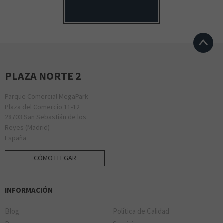
PLAZA NORTE 2
Parque Comercial MegaPark
Plaza del Comercio 11-12
28703 San Sebastián de los
Reyes (Madrid)
España
CÓMO LLEGAR
INFORMACIÓN
Blog
Política de Calidad