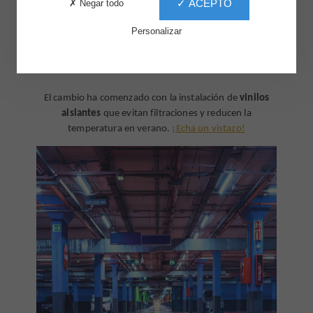
✓ ACEPTO
✗ Negar todo
Personalizar
El cambio ha comenzado con la instalación de
vinilos
aislantes
que evitan filtraciones y reducen la
temperatura en verano.
¡Echa un vistazo!