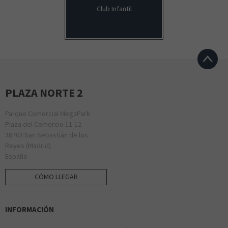
Club Infantil
PLAZA NORTE 2
Parque Comercial MegaPark
Plaza del Comercio 11-12
28703 San Sebastián de los
Reyes (Madrid)
España
CÓMO LLEGAR
INFORMACIÓN