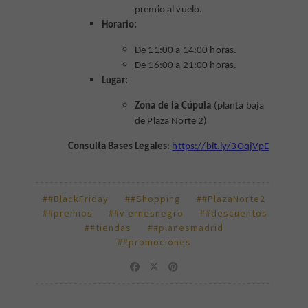
premio al vuelo.
Horario:
De 11:00 a 14:00 horas.
De 16:00 a 21:00 horas.
Lugar:
Zona de la Cúpula
(planta baja
de Plaza Norte 2)
Consulta Bases Legales
:
https://bit.ly/3OqjVpE
##BlackFriday
##Shopping
##PlazaNorte2
##premios
##viernesnegro
##descuentos
##tiendas
##planesmadrid
##promociones