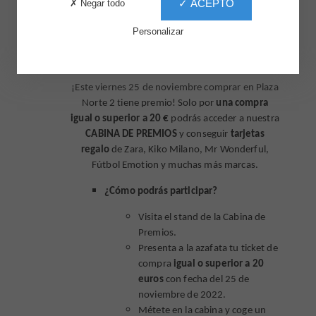
✓ ACEPTO
✗ Negar todo
Personalizar
¡Este viernes 25 de noviembre comprar en Plaza
Norte 2 tiene premio! Solo por
una compra
igual o superior a 20 €
podrás acceder a nuestra
CABINA DE PREMIOS
y conseguir
tarjetas
regalo
de Zara, Kiko Milano, Mr Wonderful,
Fútbol Emotion y muchas más marcas.
¿Cómo podrás participar?
Visita el stand de la Cabina de
Premios.
Presenta a la azafata tu ticket de
compra
igual o superior a 20
euros
con fecha del 25 de
noviembre de 2022.
Métete en la cabina y coge un