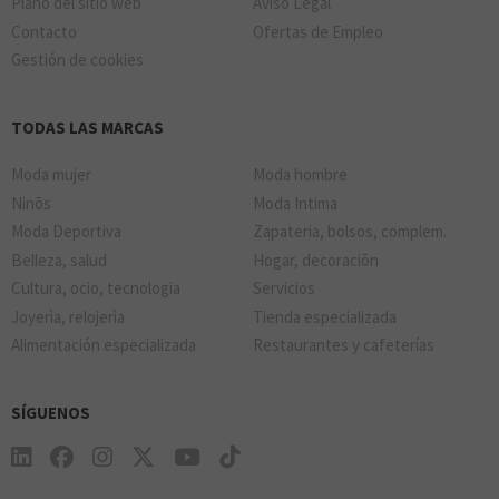
Plano del sitio web
Aviso Legal
Contacto
Ofertas de Empleo
Gestión de cookies
TODAS LAS MARCAS
Moda mujer
Moda hombre
Ninõs
Moda Intima
Moda Deportiva
Zapateria, bolsos, complem.
Belleza, salud
Hogar, decoraciõn
Cultura, ocio, tecnologia
Servicios
Joyerìa, relojerìa
Tienda especializada
Alimentación especializada
Restaurantes y cafeterías
SÍGUENOS