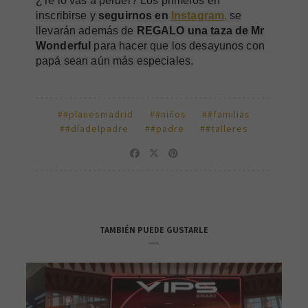
¿Te lo vas a perder? Los primeros en
inscribirse y
seguirnos en
Instagram
,
se
llevarán además de
REGALO una taza de Mr
Wonderful
para hacer que los desayunos con
papá sean aún más especiales.
##planesmadrid
##niños
##familias
##díadelpadre
##padre
##talleres
TAMBIÉN PUEDE GUSTARLE