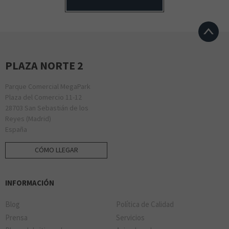
PLAZA NORTE 2
Parque Comercial MegaPark
Plaza del Comercio 11-12
28703 San Sebastián de los
Reyes (Madrid)
España
CÓMO LLEGAR
INFORMACIÓN
Blog
Política de Calidad
Prensa
Servicios