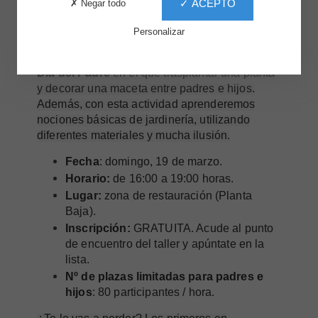
✓ ACEPTO
✗ Negar todo
Personalizar
En Plaza Norte 2 te proponemos una
experiencia única con este taller dedicado al
Día del Padre
en el que trasplantar una planta
y decorar una maceta entre padres e hijos.
Además, con esta actividad aprenderemos
nociones básicas de jardinería, utilizando
diferentes materiales y mucha ilusión.
Fecha
: domingo, 19 de marzo.
Horario:
de 16:00 a 19:00 horas.
Lugar:
zona de restauración (Planta
Baja).
Inscripción:
GRATUITA. Acude al punto
de encuentro del taller y apúntate en la
lista.
Nº de plazas limitadas para padres e
hijos
: 80 participantes / hora.