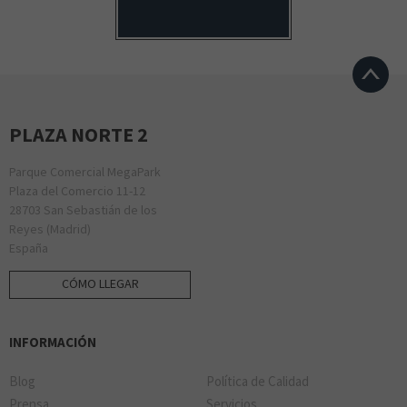
PLAZA NORTE 2
Parque Comercial MegaPark
Plaza del Comercio 11-12
28703 San Sebastián de los
Reyes (Madrid)
España
CÓMO LLEGAR
INFORMACIÓN
Blog
Política de Calidad
Prensa
Servicios