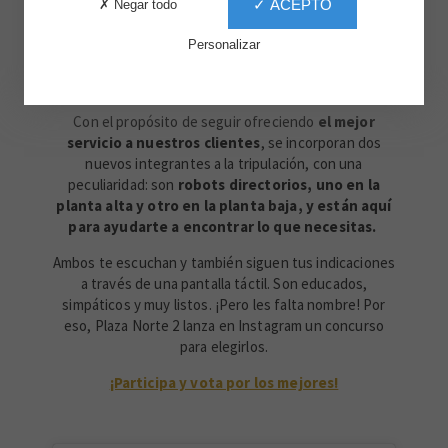
✓ ACEPTO
✗ Negar todo
Personalizar
Con el propósito de seguir ofreciendo
el mejor
servicio a nuestros clientes
, se incorporan dos
nuevos integrantes a la tripulación, con una
peculiaridad: son
robots directorios, uno en la
planta alta y otro en la planta baja, y están aquí
para ayudarte a encontrar lo que necesitas.
Ambos te escuchan y también siguen tus indicaciones
a través de una pantalla táctil. Son educados,
simpáticos y muy listos. ¡Pero les falta nombre! Por
eso, Plaza Norte 2 lanza en Instagram un concurso
para elegirlos.
¡Participa y vota por los mejores!