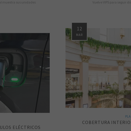
nal muestra sus unidades
Vuelve VIPS para seguir d
12
MAR
PLA
COBERTURA INTERIOR
CULOS ELÉCTRICOS