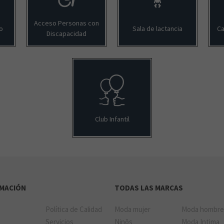
Acceso Personas con
o
Sala de lactancia
Ca
Discapacidad
Club Infantil
RMACIÓN
TODAS LAS MARCAS
Política de Calidad
Moda mujer
Moda hombr
a
Servicios
Ninõs
Moda Intima