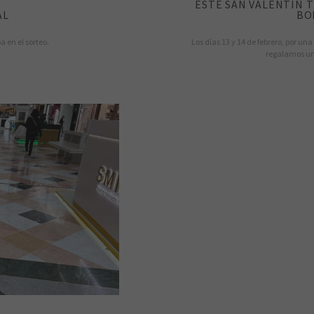
ESTE SAN VALENTIN 
AL
BO
a en el sorteo.
Los días 13 y 14 de febrero, por una
regalamos un