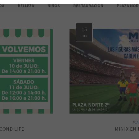
DA
BELLEZA
NIÑOS
RESTAURACÍON
PLAZA NOR
15
JUN
PLA
ECOND LIFE
MINIX EN