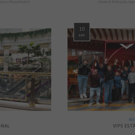
mana a Plaza Norte 2
Hasta el 19 de julio, exp
10
ABR
RES
ONAL
VIPS EST