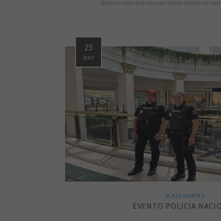
Si tienes ropa que no usas, tráela este fin de se
25
MAY
PLAZA NORTE 2
EVENTO POLICIA NACI