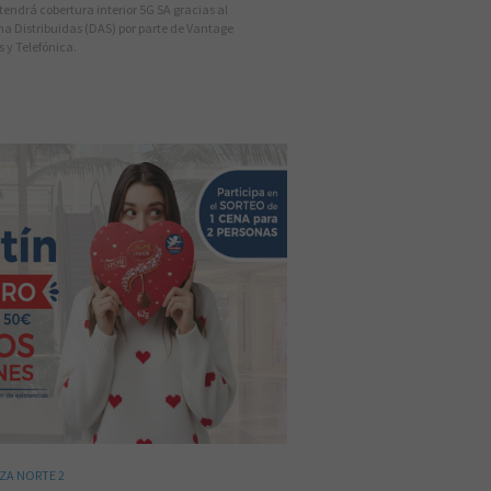
tendrá cobertura interior 5G SA gracias al
a Distribuidas (DAS) por parte de Vantage
 y Telefónica.
ZA NORTE 2