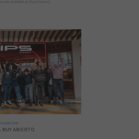
osición de MINIX en Plaza Norte 2
TAURACÍON
Á MUY ABIERTO