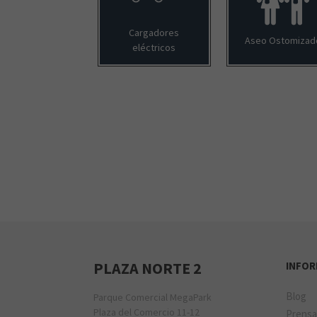
Cargadores
Aseo Ostomizad
eléctricos
PLAZA NORTE 2
INFO
Blog
Parque Comercial MegaPark
Plaza del Comercio 11-12
Prens