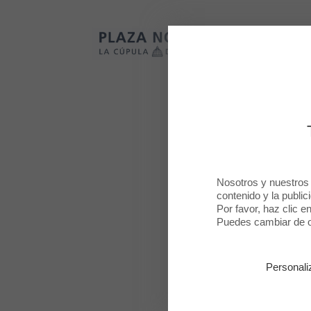
Plaza Norte 2
Plaza Norte 2
Nosotros y nuestros
contenido y la public
Por favor, haz clic e
Morbi vitae
Puedes cambiar de op
vestibulu
Personali