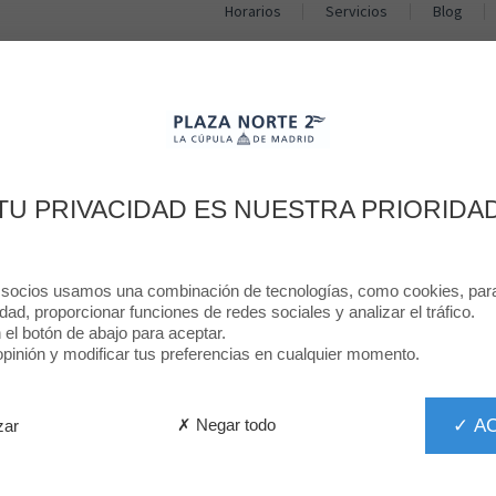
Horarios
Servicios
Blog
TIENDAS
RESTAURANTES
PROMOCIONES
NOTICIAS
Plaza Norte 2 Blo
TU PRIVACIDAD ES NUESTRA PRIORIDA
#Plaza Norte 2
 socios usamos una combinación de tecnologías, como cookies, para 
idad, proporcionar funciones de redes sociales y analizar el tráfico.
n el botón de abajo para aceptar.
 posuere odio. Aliquam suscipit quam eu metus lacinia, nec p
inión y modificar tus preferencias en cualquier momento.
m. Suspendisse quis velit vel mauris pharetra accumsan ac e
✓ A
✗ Negar todo
zar