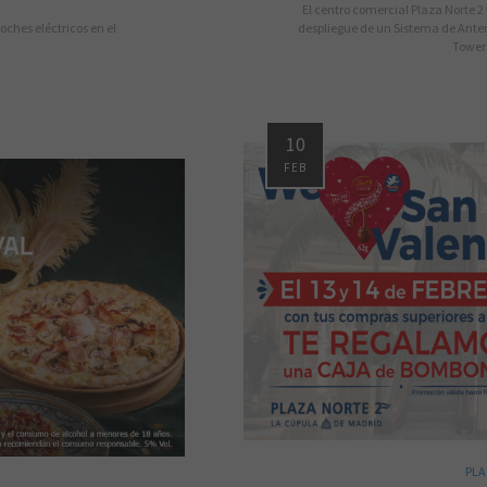
El centro comercial Plaza Norte 2 
oches eléctricos en el
despliegue de un Sistema de Anten
Towers
10
FEB
PLA