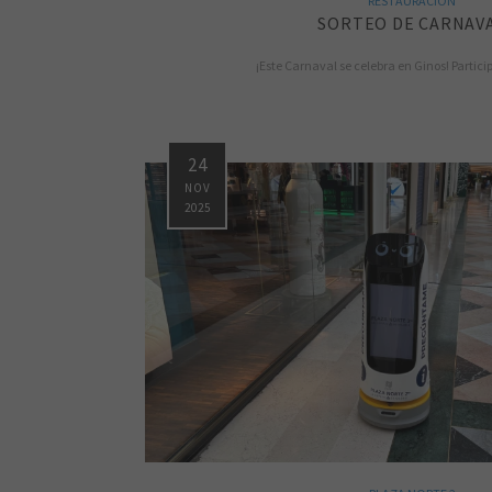
RESTAURACÍON
SORTEO DE CARNAV
¡Este Carnaval se celebra en Ginos! Particip
24
NOV
2025