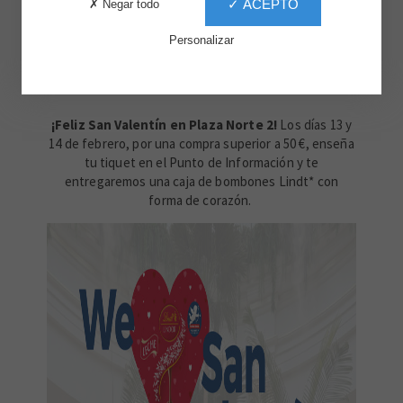
✓ ACEPTO
✗ Negar todo
Personalizar
¡Feliz San Valentín en Plaza Norte 2!
Los días 13 y
14 de febrero, por una compra superior a 50 €, enseña
tu tiquet en el Punto de Información y te
entregaremos una caja de bombones Lindt* con
forma de corazón.