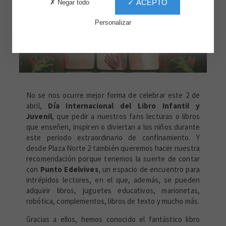
✓ ACEPTO
✗ Negar todo
Personalizar
No se nos ocurre mejor forma de celebrar este 2 de
abril,
Día Internacional del Libro Infantil y
Juvenil
, que pedir a nuestros fans lecturas o libros
que enseñen, inspiren o diviertan a los niños durante
este periodo extraordinario de confinamiento. Y
desde Plaza Norte 2 también queremos hacer nuestra
recomendación porque tenemos la suerte de contar
con
Punto Edelvives
, un espacio de encuentro para
intrépidos lectores, en el que, además, se pueden
adquirir libros, juguetes educativos, marionetas,
robótica, complementos, libros de texto y mucho más.
Gracias a ellos, hemos conocido el fantástico libro