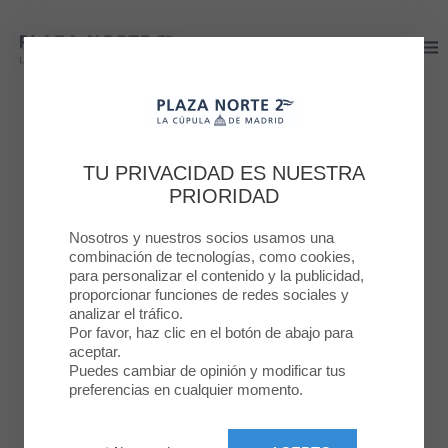
Plaza Norte 2
Plaza Norte 2
NIÑOS
PLAZA NORTE 2
¡ÁNIMO, PEQUES! LO
TU PRIVACIDAD ES NUESTRA
PRIORIDAD
ESTÁIS HACIENDO
Nosotros y nuestros socios usamos una
GENIAL
combinación de tecnologías, como cookies,
para personalizar el contenido y la publicidad,
proporcionar funciones de redes sociales y
2 ABR. 2020
analizar el tráfico.
Por favor, haz clic en el botón de abajo para
aceptar.
Puedes cambiar de opinión y modificar tus
preferencias en cualquier momento.