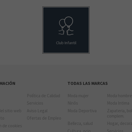
Club Infantil
RMACIÓN
TODAS LAS MARCAS
Política de Calidad
Moda mujer
Moda hombr
a
Servicios
Ninõs
Moda Intima
el sitio web
Aviso Legal
Moda Deportiva
Zapateria, bo
complem.
cto
Ofertas de Empleo
Belleza, salud
Hogar, decor
n de cookies
Cultura, ocio,
Servicios