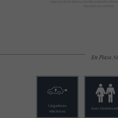
Llega una de las épocas más felices del año a Plaza 
Navidad con nosotros!
En Plaza No
Cargadores
Aseo Ostomizad
eléctricos