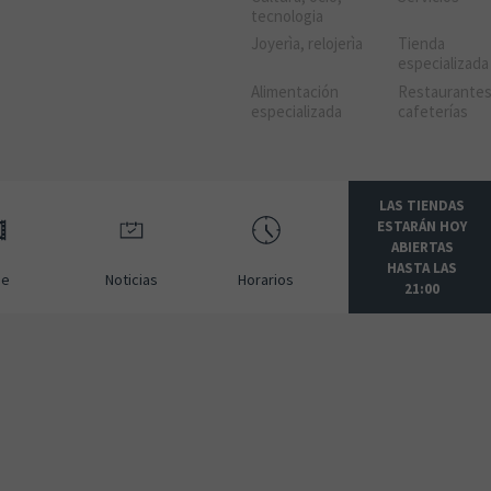
tecnologia
Joyerìa, relojerìa
Tienda
especializada
Alimentación
Restaurantes
especializada
cafeterías
LAS TIENDAS
ESTARÁN HOY
ABIERTAS
HASTA LAS
ne
Noticias
Horarios
21:00