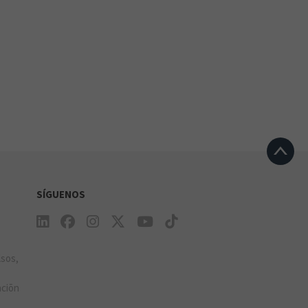
SÍGUENOS
e
lsos,
aciõn