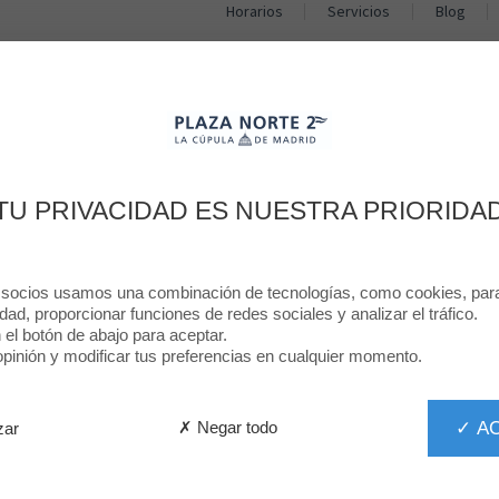
Horarios
Servicios
Blog
TIENDAS
RESTAURANTES
PROMOCIONES
NOTICIAS
Plaza Norte 2 Blo
TU PRIVACIDAD ES NUESTRA PRIORIDA
#Papa Noel
 socios usamos una combinación de tecnologías, como cookies, para 
idad, proporcionar funciones de redes sociales y analizar el tráfico.
n el botón de abajo para aceptar.
 posuere odio. Aliquam suscipit quam eu metus lacinia, nec p
inión y modificar tus preferencias en cualquier momento.
m. Suspendisse quis velit vel mauris pharetra accumsan ac e
✓ A
✗ Negar todo
zar