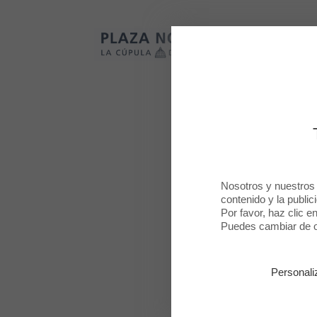
Plaza Norte 2
Plaza Norte 2
Nosotros y nuestros
contenido y la public
Por favor, haz clic e
Morbi vitae
Puedes cambiar de op
vestibulu
Personali