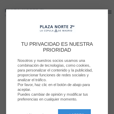
Plaza Norte 2
Plaza Norte 2
NIÑOS
PLAZA NORTE 2
TERRORÍFICO
TU PRIVACIDAD ES NUESTRA
PRIORIDAD
HALLOWEEN EN
Nosotros y nuestros socios usamos una
PLAZA NORTE 2
combinación de tecnologías, como cookies,
para personalizar el contenido y la publicidad,
proporcionar funciones de redes sociales y
23 OCT. 2023
analizar el tráfico.
Por favor, haz clic en el botón de abajo para
aceptar.
Puedes cambiar de opinión y modificar tus
preferencias en cualquier momento.