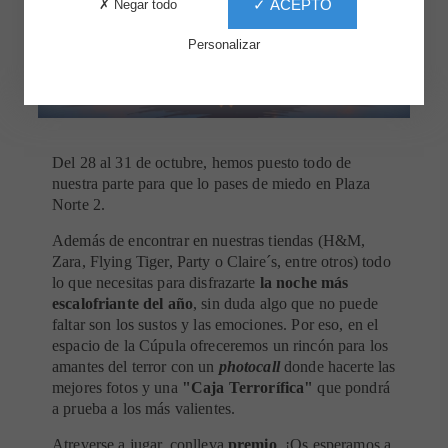
✓ ACEPTO
✗ Negar todo
Personalizar
Del 28 al 31 de octubre, hemos puesto todo de
nuestra parte para que lo pases de miedo en Plaza
Norte 2.
Además de encontrar en nuestras tiendas (H&M,
Zara, Flying Tiger, Party o Claire´s, entre otros) todo
lo que necesitas para disfrazarte
la noche más
escalofriante del año
, sin duda algo que no puede
faltar son los sustos y las emociones. Por eso, en el
espacio de la Cúpula ofreceremos un rincón para los
amantes del terror con un
photocall
donde hacerte las
mejores fotos y una
"Caja Terrorífica"
que pondrá
a prueba a los más valientes.
Atreverse a jugar, conlleva
premio
. ¡Os esperamos a