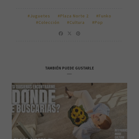
#Juguetes
#Plaza Norte 2
#Funko
#Colección
#Cultura
#Pop
TAMBIÉN PUEDE GUSTARLE