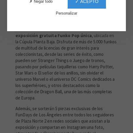
✓ ACEPTO
✗ Negar todo
Personalizar
Plaza Norte 2 te ofrece durante un mes una
exposición gratuita Funko Pop única
, ubicada en
la Cúpula Planta Baja. Disfruta de más de 5.000 funkos
de multitud de licencias de gran interés para
coleccionistas, desde las series de éxito, como
pueden ser Stranger Things o Juego de tronos,
pasando por películas taquilleras como Harry Potter,
Star Wars o El señor de los anillos, sin olvidar el
universo Marvel o el universo DC Comics dedicados a
los superhéroes, y otros destacados como la
colección de Dragon Ball, una de las más completas
de Europa.
Además, se sorterán 5 piezas exclusivas de los
FunDays de Los Ángeles entre todos los seguidores
de Plaza Norte 2 en redes sociales que asistan a la
exposición y compartan en Instagram una foto,