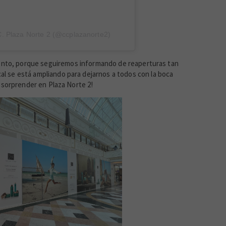
C. Plaza Norte 2 (@ccplazanorte2)
tento, porque seguiremos informando de reaperturas tan
cal se está ampliando para dejarnos a todos con la boca
e sorprender en Plaza Norte 2!