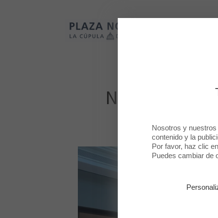
Plaza Norte 2
Plaza Norte 2
MODA
BELLEZA
NUEVAS APE
Nosotros y nuestros
contenido y la public
Por favor, haz clic e
Puedes cambiar de op
Personali
¡BIENVENIDA, PRIMAVERA!
EVENTO POLIC