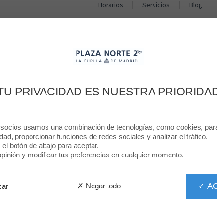
Horarios
Servicios
Blog
TIENDAS
RESTAURANTES
PROMOCIONES
NOTICIAS
RESTAURACÍON
PLAZA NORTE 2
RTURAS DE AGOSTO
TU PRIVACIDAD ES NUESTRA PRIORIDA
30 AGO. 2023
 socios usamos una combinación de tecnologías, como cookies, para 
idad, proporcionar funciones de redes sociales y analizar el tráfico.
n el botón de abajo para aceptar.
inión y modificar tus preferencias en cualquier momento.
✓ A
✗ Negar todo
zar
IA NACIONAL
MINIX EN PLAZA NORTE 2