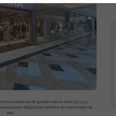
HOLLYWOOD
VEZZO
bra la incoporación de grandes marcas como
Besson
,
 nueva parada obligada para disfrutar de unos helados de
lujo.